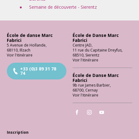
Semaine de découverte - Sierentz
École de danse Marc
École de Danse Marc
Fabrici
Fabrici
5 Avenue de Hollande
,
Centre JAD
,
68110
,
Illzach
11 rue du Capitaine Dreyfus
,
Voir l'itinéraire
68510
,
Sierentz
Voir l'itinéraire
+33 (0)3 89 31 78
74
École de Danse Marc
Fabrici
9b rue James Barbier
,
68700
,
Cernay
Voir l'itinéraire
École de Danse Marc Fabrici
École de Danse Marc Fabrici
École de Danse Marc 
Inscription