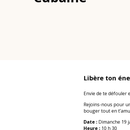
Libère ton éne
Envie de te défouler 
Rejoins-nous pour un 
bouger tout en t’amu
Date :
Dimanche 19 j
Heure :
10 h 30