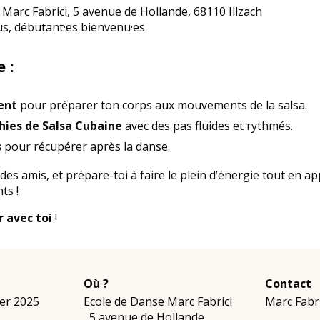
Marc Fabrici, 5 avenue de Hollande, 68110 Illzach
s, débutant·es bienvenu·es
 :
ent
pour préparer ton corps aux mouvements de la salsa.
ies de Salsa Cubaine
avec des pas fluides et rythmés.
s
pour récupérer après la danse.
 des amis, et prépare-toi à faire le plein d’énergie tout en 
ts !
 avec toi
!
Où ?
Contact
ier 2025
Ecole de Danse Marc Fabrici
Marc Fabri
,
5 avenue de Hollande
,