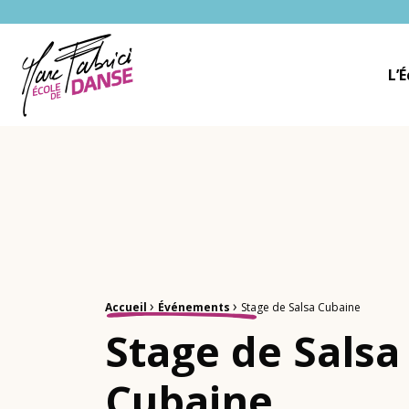
Ecole Danse Mulhouse Ecole de danse à Mulhouse
L’
Fil d'Ariane :
›
›
Accueil
Événements
Stage de Salsa Cubaine
Stage de Salsa
Cubaine