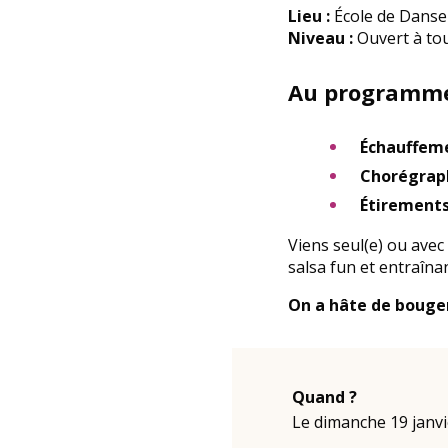
Lieu :
École de Danse 
Niveau :
Ouvert à tou
Au programme
Échauffem
Chorégraph
Étirement
Viens seul(e) ou avec
salsa fun et entraînan
On a hâte de bouger
Quand ?
Le dimanche 19 janv