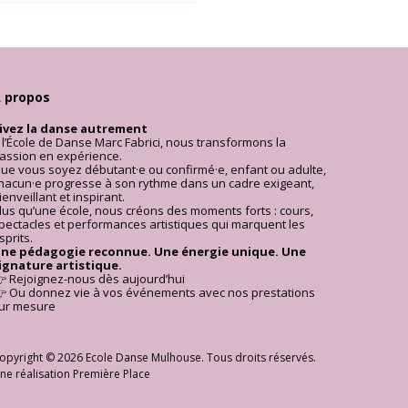
 danse à Mulhouse
 propos
ivez la danse autrement
 l’École de Danse Marc Fabrici, nous transformons la
assion en expérience.
ue vous soyez débutant·e ou confirmé·e, enfant ou adulte,
hacun·e progresse à son rythme dans un cadre exigeant,
ienveillant et inspirant.
lus qu’une école, nous créons des moments forts : cours,
pectacles et performances artistiques qui marquent les
sprits.
ne pédagogie reconnue. Une énergie unique. Une
ignature artistique.
 Rejoignez-nous dès aujourd’hui
 Ou donnez vie à vos événements avec nos prestations
ur mesure
opyright © 2026
Ecole Danse Mulhouse
. Tous droits réservés.
ne réalisation
Première Place