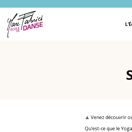
Ecole Danse Mulhouse Ecole de danse à Mulhouse
L’
Fil d'Ariane :
🧘 Venez découvrir o
Qu’est-ce que le Yog