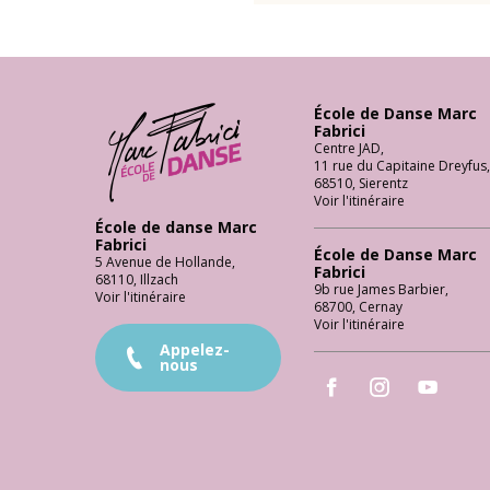
Ecole Danse Mulhouse Ecole de danse à Mulhouse
École de Danse Marc
Fabrici
Centre JAD
,
11 rue du Capitaine Dreyfus
,
68510
,
Sierentz
Voir l'itinéraire
École de danse Marc
Fabrici
École de Danse Marc
5 Avenue de Hollande
,
Fabrici
68110
,
Illzach
9b rue James Barbier
,
Voir l'itinéraire
68700
,
Cernay
Voir l'itinéraire
Appelez-
nous
École de Danse Marc Fabr
École de Danse Ma
École de 