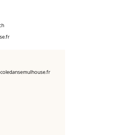
ch
se.fr
coledansemulhouse.fr