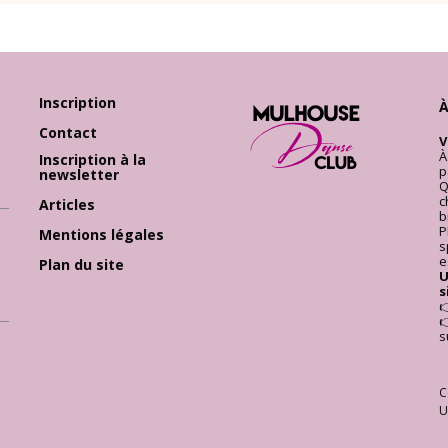
Inscription
Ecole Danse Mulhouse Ecole de
À
Contact
V
À
Inscription à la
p
newsletter
Q
c
Articles
b
P
Mentions légales
s
e
Plan du site
U
s


s
ici
rc Fabrici
Danse Marc Fabrici
C
U