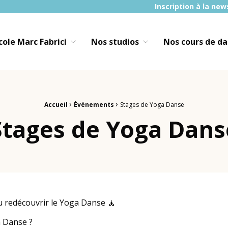
Inscription à la new
École Marc Fabrici
Nos studios
Nos cours de d
›
›
Accueil
Événements
Stages de Yoga Danse
Stages de Yoga Dans
u redécouvrir le Yoga Danse 🧘
a Danse ?