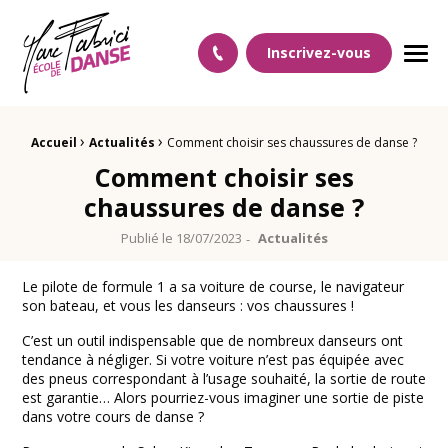
Ecole Danse Mulhouse Ecole de danse à Mulhouse
Inscrivez-vous
Men
›
›
Fil d'Ariane :
Accueil
Actualités
Comment choisir ses chaussures de danse ?
Comment choisir ses
chaussures de danse ?
Publié le
18/07/2023
Actualités
Le pilote de formule 1 a sa voiture de course, le navigateur
son bateau, et vous les danseurs : vos chaussures !
C’est un outil indispensable que de nombreux danseurs ont
tendance à négliger. Si votre voiture n’est pas équipée avec
des pneus correspondant à l’usage souhaité, la sortie de route
est garantie… Alors pourriez-vous imaginer une sortie de piste
dans votre cours de danse ?