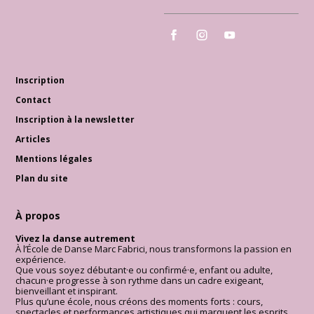
École de Danse Marc Fabrici
École de Danse Marc Fabrici
École de Danse Marc 
Inscription
Contact
Inscription à la newsletter
Articles
Mentions légales
Plan du site
À propos
Vivez la danse autrement
À l’École de Danse Marc Fabrici, nous transformons la passion en
expérience.
Que vous soyez débutant·e ou confirmé·e, enfant ou adulte,
chacun·e progresse à son rythme dans un cadre exigeant,
bienveillant et inspirant.
Plus qu’une école, nous créons des moments forts : cours,
spectacles et performances artistiques qui marquent les esprits.