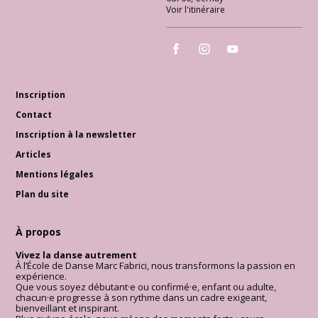
Voir l'itinéraire
École de Danse Marc Fabrici
École de Danse Marc Fabrici
École de Danse Marc 
Inscription
Contact
Inscription à la newsletter
Articles
Mentions légales
Plan du site
À propos
Vivez la danse autrement
À l’École de Danse Marc Fabrici, nous transformons la passion en
expérience.
Que vous soyez débutant·e ou confirmé·e, enfant ou adulte,
chacun·e progresse à son rythme dans un cadre exigeant,
bienveillant et inspirant.