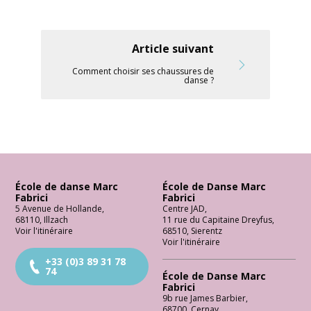
Article suivant
Comment choisir ses chaussures de
danse ?
École de danse Marc
École de Danse Marc
Fabrici
Fabrici
5 Avenue de Hollande
,
Centre JAD
,
68110
,
Illzach
11 rue du Capitaine Dreyfus
,
Voir l'itinéraire
68510
,
Sierentz
Voir l'itinéraire
+33 (0)3 89 31 78
74
École de Danse Marc
Fabrici
9b rue James Barbier
,
68700
,
Cernay