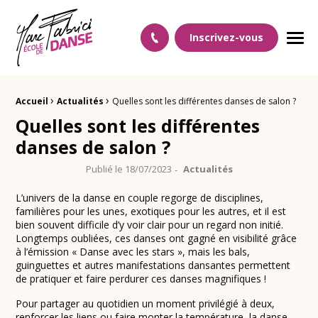
Ecole Danse Mulhouse Ecole de danse à Mulhouse
Inscrivez-vous
Men
›
›
Fil d'Ariane :
Accueil
Actualités
Quelles sont les différentes danses de salon ?
Quelles sont les différentes
danses de salon ?
Publié le
18/07/2023
Actualités
L’univers de la danse en couple regorge de disciplines,
familières pour les unes, exotiques pour les autres, et il est
bien souvent difficile d’y voir clair pour un regard non initié.
Longtemps oubliées, ces danses ont gagné en visibilité grâce
à l’émission « Danse avec les stars », mais les bals,
guinguettes et autres manifestations dansantes permettent
de pratiquer et faire perdurer ces danses magnifiques !
Pour partager au quotidien un moment privilégié à deux,
renforcer les liens ou faire monter la température, la danse