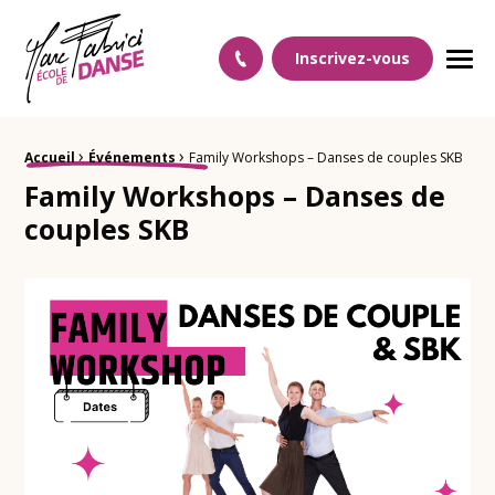
Ecole Danse Mulhouse Ecole de danse à Mulhouse
Inscrivez-vous
Men
›
›
Fil d'Ariane :
Accueil
Événements
Family Workshops – Danses de couples SKB
Family Workshops – Danses de
couples SKB