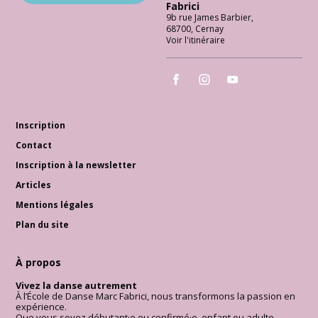
Fabrici
9b rue James Barbier
,
68700
,
Cernay
Voir l'itinéraire
École de Danse Marc Fabrici
École de Danse Marc Fabrici
École de Danse Marc 
Inscription
Contact
Inscription à la newsletter
Articles
Mentions légales
Plan du site
À propos
Vivez la danse autrement
À l’École de Danse Marc Fabrici, nous transformons la passion en
expérience.
Que vous soyez débutant·e ou confirmé·e, enfant ou adulte,