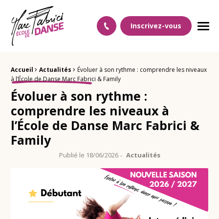
Ecole Danse Mulhouse Ecole de danse à Mulhouse
Inscrivez-vous
Men
›
›
Fil d'Ariane :
Accueil
Actualités
Évoluer à son rythme : comprendre les niveaux
à l’École de Danse Marc Fabrici & Family
Évoluer à son rythme :
comprendre les niveaux à
l’École de Danse Marc Fabrici &
Family
Publié le
18/06/2026
Actualités