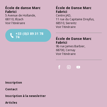
École de danse Marc
École de Danse Marc
Fabrici
Fabrici
5 Avenue de Hollande
,
Centre JAD
,
68110
,
Illzach
11 rue du Capitaine Dreyfus
,
Voir l'itinéraire
68510
,
Sierentz
Voir l'itinéraire
+33 (0)3 89 31 78
74
École de Danse Marc
Fabrici
9b rue James Barbier
,
68700
,
Cernay
Voir l'itinéraire
École de Danse Marc Fabrici
École de Danse Marc Fabrici
École de Danse Marc 
Inscription
Contact
Inscription à la newsletter
Articles