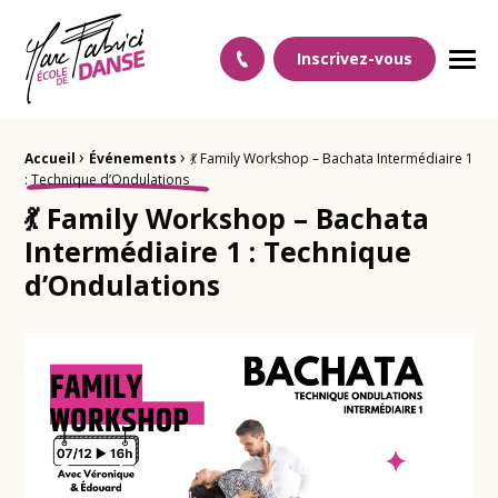
Ecole Danse Mulhouse Ecole de danse à Mulhouse
Inscrivez-vous
Men
›
›
Fil d'Ariane :
Accueil
Événements
💃 Family Workshop – Bachata Intermédiaire 1
: Technique d’Ondulations
💃 Family Workshop – Bachata
Intermédiaire 1 : Technique
d’Ondulations