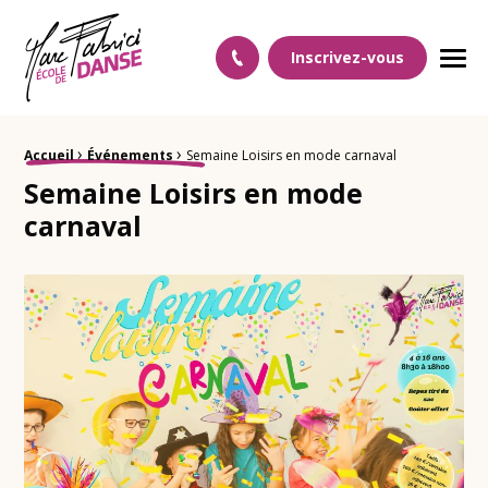
Ecole Danse Mulhouse Ecole de danse à Mulhouse
Inscrivez-vous
Men
›
›
Fil d'Ariane :
Accueil
Événements
Semaine Loisirs en mode carnaval
Semaine Loisirs en mode
carnaval