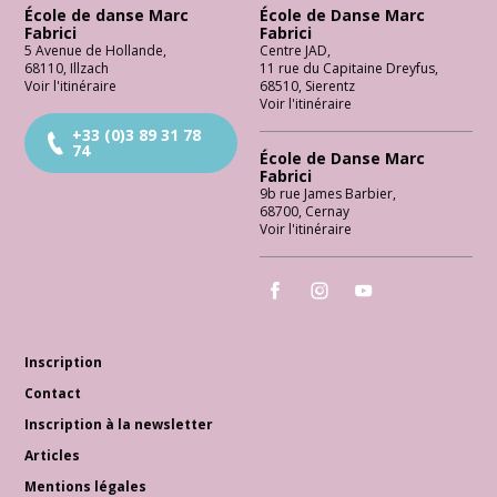
École de danse Marc
École de Danse Marc
Fabrici
Fabrici
5 Avenue de Hollande
,
Centre JAD
,
68110
,
Illzach
11 rue du Capitaine Dreyfus
,
Voir l'itinéraire
68510
,
Sierentz
Voir l'itinéraire
+33 (0)3 89 31 78
74
École de Danse Marc
Fabrici
9b rue James Barbier
,
68700
,
Cernay
Voir l'itinéraire
École de Danse Marc Fabrici
École de Danse Marc Fabrici
École de Danse Marc 
Inscription
Contact
Inscription à la newsletter
Articles
Mentions légales