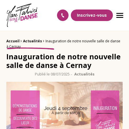
Ecole Danse Mulhouse Ecole de danse à Mulhouse
Inscrivez-vous
Men
›
›
Fil d'Ariane :
Accueil
Actualités
Inauguration de notre nouvelle salle de danse
à Cernay
Inauguration de notre nouvelle
salle de danse à Cernay
Publié le
08/07/2025
Actualités