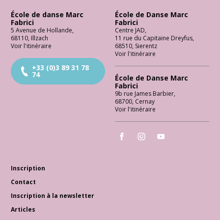
École de danse Marc
École de Danse Marc
Fabrici
Fabrici
5 Avenue de Hollande
,
Centre JAD
,
68110
,
Illzach
11 rue du Capitaine Dreyfus
,
Voir l'itinéraire
68510
,
Sierentz
Voir l'itinéraire
+33 (0)3 89 31 78
74
École de Danse Marc
Fabrici
9b rue James Barbier
,
68700
,
Cernay
Voir l'itinéraire
École de Danse Marc Fabrici
École de Danse Marc Fabrici
École de Danse Marc 
Inscription
Contact
Inscription à la newsletter
Articles