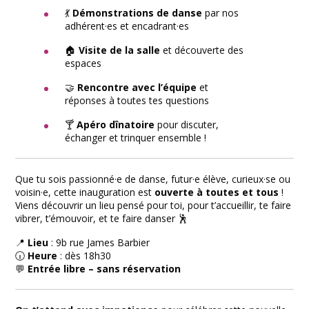
💃
Démonstrations de danse
par nos
adhérent·es et encadrant·es
🏠
Visite de la salle
et découverte des
espaces
🤝
Rencontre avec l’équipe
et
réponses à toutes tes questions
🍸
Apéro dînatoire
pour discuter,
échanger et trinquer ensemble !
Que tu sois passionné·e de danse, futur·e élève, curieux·se ou
voisin·e, cette inauguration est
ouverte à toutes et tous
!
Viens découvrir un lieu pensé pour toi, pour t’accueillir, te faire
vibrer, t’émouvoir, et te faire danser 🕺
📍
Lieu
: 9b rue James Barbier
🕡
Heure
: dès 18h30
💬
Entrée libre – sans réservation