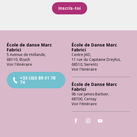
Inscris-toi
École de danse Marc
École de Danse Marc
Fabrici
Fabrici
5 Avenue de Hollande
,
Centre JAD
,
68110
,
Illzach
11 rue du Capitaine Dreyfus
,
Voir l'itinéraire
68510
,
Sierentz
Voir l'itinéraire
+33 (0)3 89 31 78
74
École de Danse Marc
Fabrici
9b rue James Barbier
,
68700
,
Cernay
Voir l'itinéraire
École de Danse Marc Fabrici
École de Danse Marc Fabrici
École de Danse Marc 