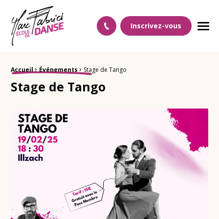
Ecole Danse Mulhouse Ecole de danse à Mulhouse
Inscrivez-vous
Men
›
›
Fil d'Ariane :
Accueil
Événements
Stage de Tango
Stage de Tango