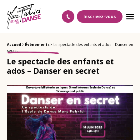
Ecole Danse Mulhouse Ecole de danse à Mulhouse
Inscrivez-vous
Men
›
›
Fil d'Ariane :
Accueil
Événements
Le spectacle des enfants et ados – Danser en
secret
Le spectacle des enfants et
ados – Danser en secret