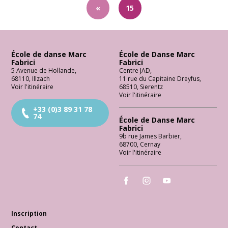
«
15
École de danse Marc
École de Danse Marc
Fabrici
Fabrici
5 Avenue de Hollande
,
Centre JAD
,
68110
,
Illzach
11 rue du Capitaine Dreyfus
,
Voir l'itinéraire
68510
,
Sierentz
Voir l'itinéraire
+33 (0)3 89 31 78
74
École de Danse Marc
Fabrici
9b rue James Barbier
,
68700
,
Cernay
Voir l'itinéraire
École de Danse Marc Fabrici
École de Danse Marc Fabrici
École de Danse Marc 
Inscription
Contact