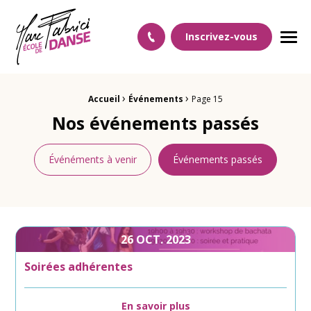
Ecole Danse Mulhouse Ecole de danse à Mulhouse
Inscrivez-vous
Men
›
›
Fil d'Ariane :
Accueil
Événements
Page 15
Nos événements passés
Événéments à venir
Événements passés
26
OCT.
2023
Soirées adhérentes
En savoir plus