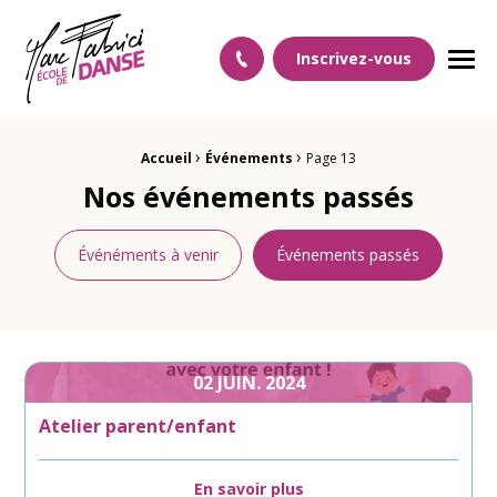
Ecole Danse Mulhouse Ecole de danse à Mulhouse
Inscrivez-vous
Men
›
›
Fil d'Ariane :
Accueil
Événements
Page 13
Nos événements passés
Événéments à venir
Événements passés
02
JUIN.
2024
Atelier parent/enfant
En savoir plus