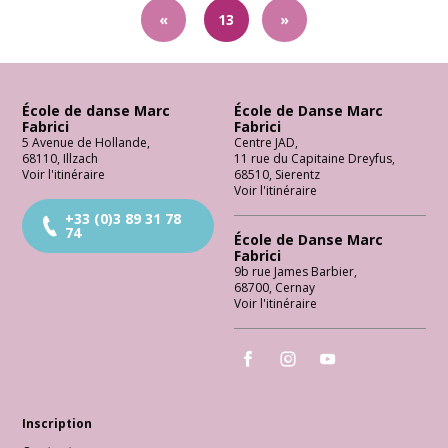
«
13
»
École de danse Marc
École de Danse Marc
Fabrici
Fabrici
5 Avenue de Hollande
,
Centre JAD
,
68110
,
Illzach
11 rue du Capitaine Dreyfus
,
Voir l'itinéraire
68510
,
Sierentz
Voir l'itinéraire
+33 (0)3 89 31 78
74
École de Danse Marc
Fabrici
9b rue James Barbier
,
68700
,
Cernay
Voir l'itinéraire
École de Danse Marc Fabrici
École de Danse Marc Fabrici
École de Danse Marc 
Inscription