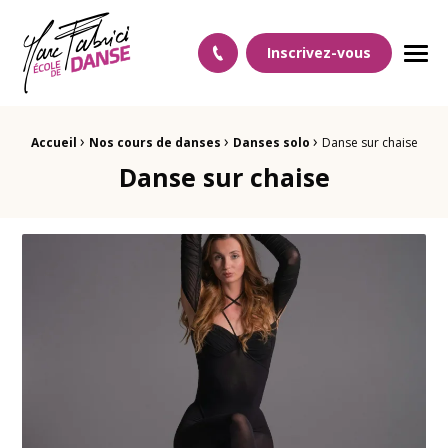
Ecole Danse Mulhouse Ecole de danse à Mulhouse
Inscrivez-vous
Men
›
›
›
Fil d'Ariane :
Accueil
Nos cours de danses
Danses solo
Danse sur chaise
Danse sur chaise