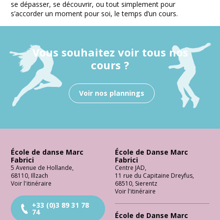
se dépasser, se découvrir, ou tout simplement pour
s’accorder un moment pour soi, le temps d’un cours.
Vous souhaitez voir tous nos
cours ?
Voir nos plannings
École de danse Marc
École de Danse Marc
Fabrici
Fabrici
5 Avenue de Hollande
,
Centre JAD
,
68110
,
Illzach
11 rue du Capitaine Dreyfus
,
Voir l'itinéraire
68510
,
Sierentz
Voir l'itinéraire
+33 (0)3 89 31 78
74
École de Danse Marc