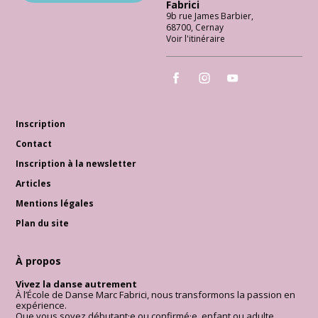
Fabrici
9b rue James Barbier
,
68700
,
Cernay
Voir l'itinéraire
École de Danse Marc Fabrici
École de Danse Marc Fabrici
École de Danse Marc 
Inscription
Contact
Inscription à la newsletter
Articles
Mentions légales
Plan du site
À propos
Vivez la danse autrement
À l’École de Danse Marc Fabrici, nous transformons la passion en
expérience.
Que vous soyez débutant·e ou confirmé·e, enfant ou adulte,