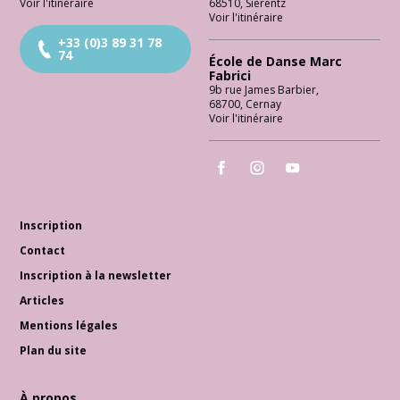
Voir l'itinéraire
68510
,
Sierentz
Voir l'itinéraire
+33 (0)3 89 31 78
74
École de Danse Marc
Fabrici
9b rue James Barbier
,
68700
,
Cernay
Voir l'itinéraire
École de Danse Marc Fabrici
École de Danse Marc Fabrici
École de Danse Marc 
Inscription
Contact
Inscription à la newsletter
Articles
Mentions légales
Plan du site
À propos