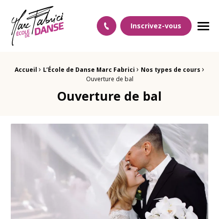
Ecole Danse Mulhouse Ecole de danse à Mulhouse
Inscrivez-vous
Men
›
›
›
Fil d'Ariane :
Accueil
L’École de Danse Marc Fabrici
Nos types de cours
Ouverture de bal
Ouverture de bal