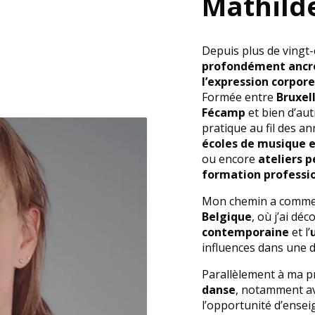
Mathild
Depuis plus de vingt-
profondément ancré
l’expression corpore
Formée entre
Bruxel
Fécamp
et bien d’aut
pratique au fil des a
écoles de musique e
ou encore
ateliers 
formation professi
Mon chemin a commenc
Belgique
, où j’ai déc
contemporaine
et l’
influences dans une d
Parallèlement à ma pr
danse
, notamment a
l’opportunité d’enseig