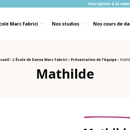
Inscription à la new
École Marc Fabrici
Nos studios
Nos cours de d
›
›
›
cueil
L’École de Danse Marc Fabrici
Présentation de l’équipe
Mathi
Mathilde