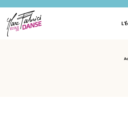
Ecole Danse Mulhouse Ecole de danse à Mulhouse
L’
Fil d'Ariane :
Ac