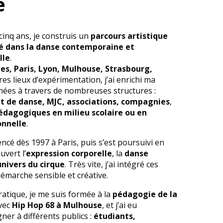
e
cinq ans, je construis un
parcours artistique
 dans la danse contemporaine et
lle
.
les, Paris, Lyon, Mulhouse, Strasbourg,
res lieux d’expérimentation, j’ai enrichi ma
nnées à travers de nombreuses structures :
t de danse, MJC, associations, compagnies
,
pédagogiques en milieu scolaire ou en
onnelle
.
é dès 1997 à Paris, puis s’est poursuivi en
ouvert l’
expression corporelle
, la
danse
univers du cirque
. Très vite, j’ai intégré ces
émarche sensible et créative.
atique, je me suis formée à la
pédagogie de la
vec
Hip Hop 68 à Mulhouse
, et j’ai eu
ner à différents publics :
étudiants,