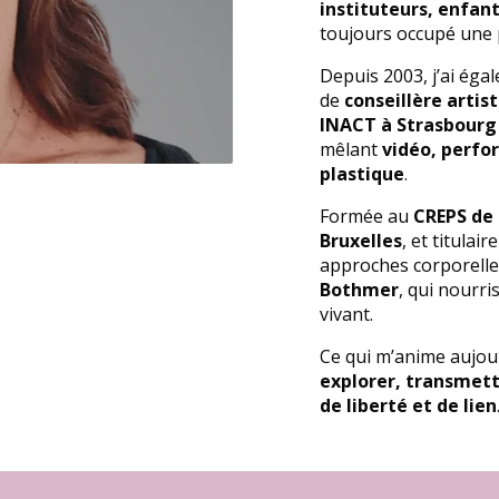
instituteurs, enfan
toujours occupé une 
Depuis 2003, j’ai éga
de
conseillère artis
INACT à Strasbourg
mêlant
vidéo, perfo
plastique
.
Formée au
CREPS de
Bruxelles
, et titulair
approches corporell
Bothmer
, qui nourri
vivant.
Ce qui m’anime aujour
explorer, transmet
de liberté et de lien