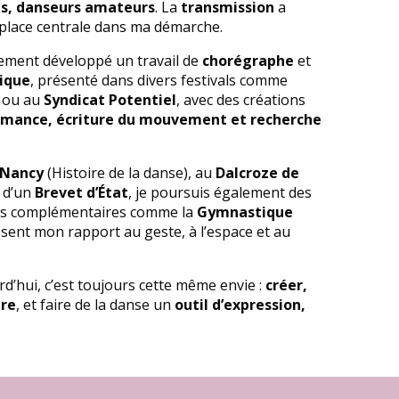
ts, danseurs amateurs
. La
transmission
a
place centrale dans ma démarche.
lement développé un travail de
chorégraphe
et
tique
, présenté dans divers festivals comme
ou au
Syndicat Potentiel
, avec des créations
rmance, écriture du mouvement et recherche
 Nancy
(Histoire de la danse), au
Dalcroze de
e d’un
Brevet d’État
, je poursuis également des
es complémentaires comme la
Gymnastique
ssent mon rapport au geste, à l’espace et au
d’hui, c’est toujours cette même envie :
créer,
tre
, et faire de la danse un
outil d’expression,
.