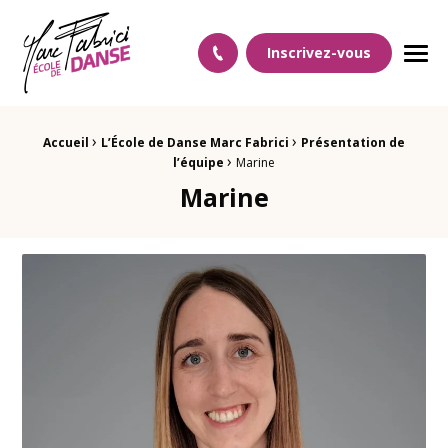
Ecole Danse Mulhouse Ecole de danse à Mulhouse
Inscrivez-vous
Men
›
›
Fil d'Ariane :
Accueil
L’École de Danse Marc Fabrici
Présentation de
›
l’équipe
Marine
Marine