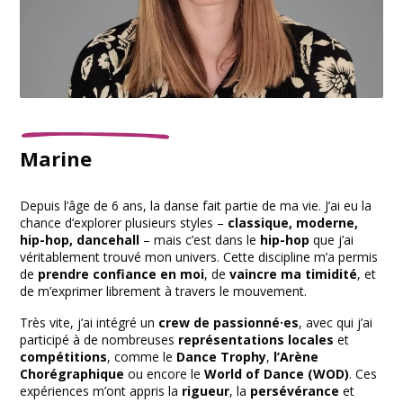
Marine
Depuis l’âge de 6 ans, la danse fait partie de ma vie. J’ai eu la
chance d’explorer plusieurs styles –
classique, moderne,
hip-hop, dancehall
– mais c’est dans le
hip-hop
que j’ai
véritablement trouvé mon univers. Cette discipline m’a permis
de
prendre confiance en moi
, de
vaincre ma timidité
, et
de m’exprimer librement à travers le mouvement.
Très vite, j’ai intégré un
crew de passionné·es
, avec qui j’ai
participé à de nombreuses
représentations locales
et
compétitions
, comme le
Dance Trophy
,
l’Arène
Chorégraphique
ou encore le
World of Dance (WOD)
. Ces
expériences m’ont appris la
rigueur
, la
persévérance
et