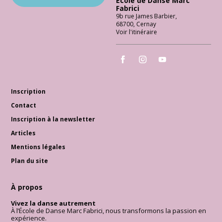
École de Danse Marc
Fabrici
9b rue James Barbier
,
68700
,
Cernay
Voir l'itinéraire
École de Danse Marc Fabrici
École de Danse Marc Fabrici
École de Danse Marc 
Inscription
Contact
Inscription à la newsletter
Articles
Mentions légales
Plan du site
À propos
Vivez la danse autrement
À l’École de Danse Marc Fabrici, nous transformons la passion en
expérience.